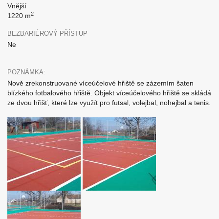
Vnější
2
1220 m
BEZBARIÉROVÝ PŘÍSTUP
Ne
POZNÁMKA:
Nově zrekonstruované víceúčelové hřiště se zázemím šaten
blízkého fotbalového hřiště. Objekt víceúčelového hřiště se skládá
ze dvou hřišť, které lze využít pro futsal, volejbal, nohejbal a tenis.