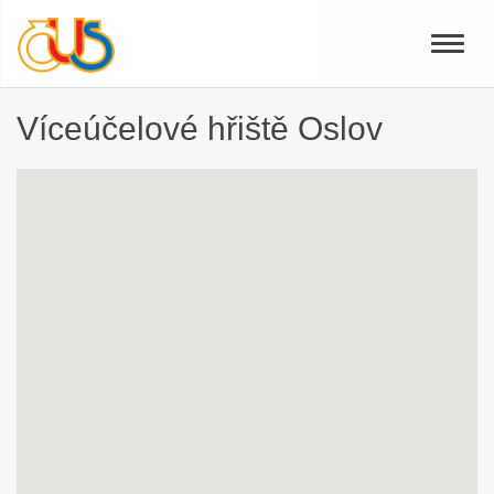
Toggle
naviga
Víceúčelové hřiště Oslov