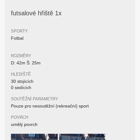
futsalové hřiště 1x
SPORTY
Fotbal
ROZMĚRY
D: 42m Š: 25m
HLEDIŠTĚ
30 stojících
0 sedících
SOUTĚŽNÍ PARAMETRY
Pouze pro nesoutěžní (rekreační) sport
POVRCH
umělý povrch