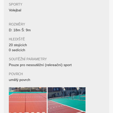
SPORTY
Volejbal
ROZMĚRY
D: 18m Š: 9m
HLEDIŠTĚ
20 stojících
0 sedících
SOUTĚŽNÍ PARAMETRY
Pouze pro nesoutěžní (rekreační) sport
POVRCH
umělý povrch