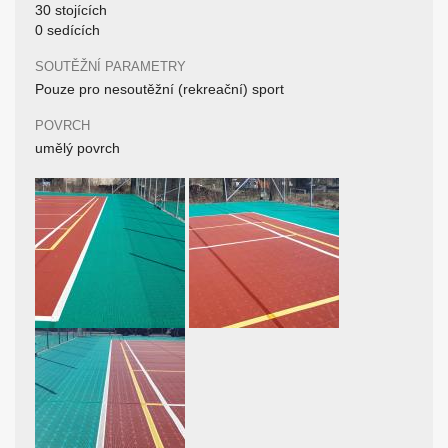
30 stojících
0 sedících
SOUTĚŽNÍ PARAMETRY
Pouze pro nesoutěžní (rekreační) sport
POVRCH
umělý povrch