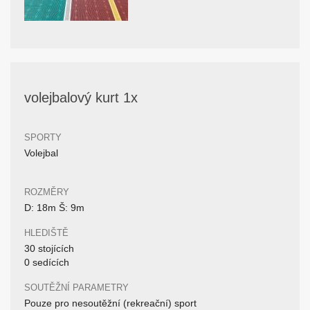
volejbalový kurt 1x
SPORTY
Volejbal
ROZMĚRY
D: 18m Š: 9m
HLEDIŠTĚ
30 stojících
0 sedících
SOUTĚŽNÍ PARAMETRY
Pouze pro nesoutěžní (rekreační) sport