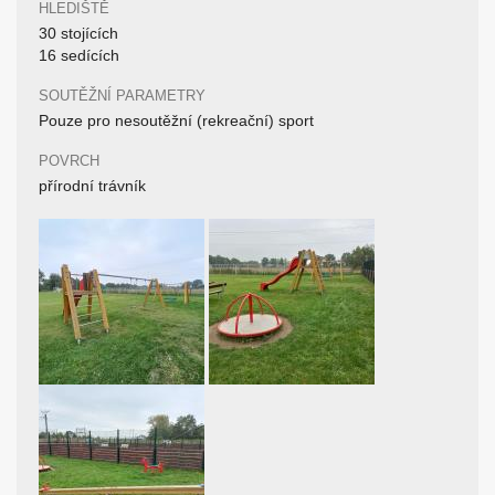
HLEDIŠTĚ
30 stojících
16 sedících
SOUTĚŽNÍ PARAMETRY
Pouze pro nesoutěžní (rekreační) sport
POVRCH
přírodní trávník