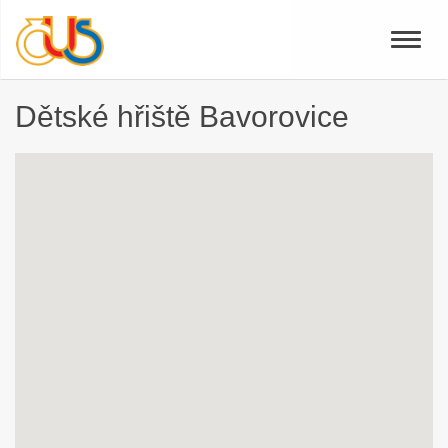
Toggle
naviga
Dětské hřiště Bavorovice