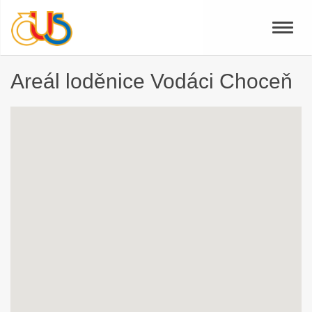
Toggle
naviga
Areál loděnice Vodáci Choceň