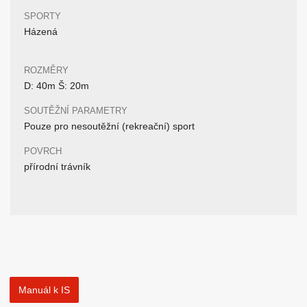
SPORTY
Házená
ROZMĚRY
D: 40m Š: 20m
SOUTĚŽNÍ PARAMETRY
Pouze pro nesoutěžní (rekreační) sport
POVRCH
přírodní trávník
Manuál k IS