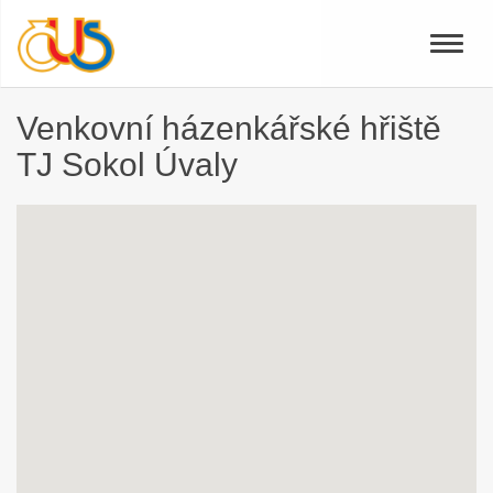
Toggle
naviga
Venkovní házenkářské hřiště
TJ Sokol Úvaly