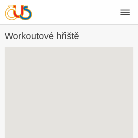
Toggle
naviga
Workoutové hřiště