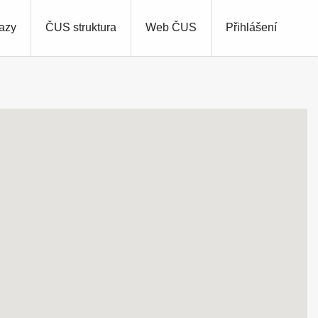
azy
ČUS struktura
Web ČUS
Přihlášení