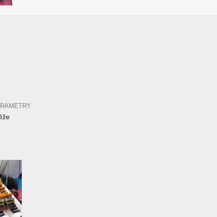
ARAMETRY
ěže