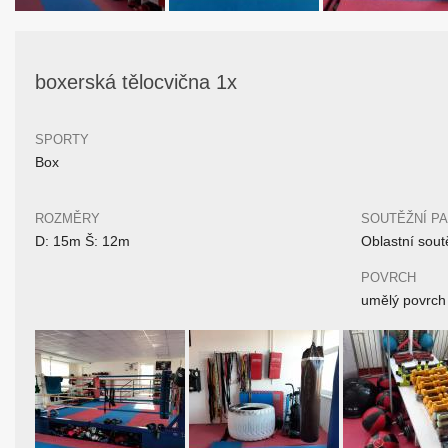
boxerská tělocvična 1x
SPORTY
Box
ROZMĚRY
SOUTĚŽNÍ P
D: 15m Š: 12m
Oblastní sout
POVRCH
umělý povrch