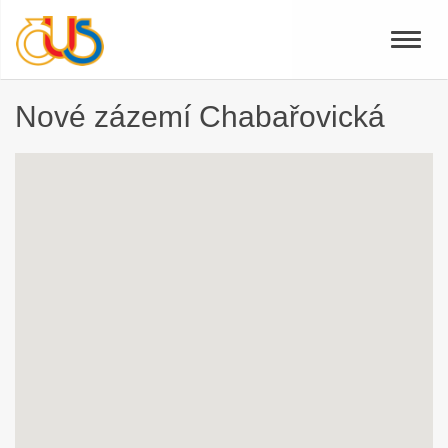
Toggle
naviga
Nové zázemí Chabařovická