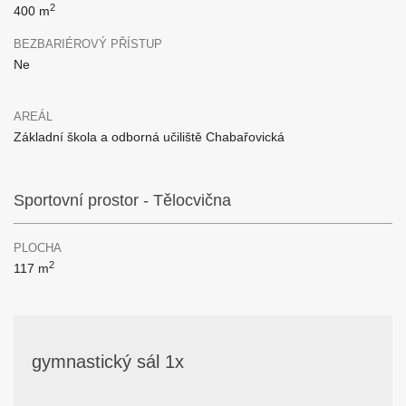
2
400 m
BEZBARIÉROVÝ PŘÍSTUP
Ne
AREÁL
Základní škola a odborná učiliště Chabařovická
Sportovní prostor - Tělocvična
PLOCHA
2
117 m
gymnastický sál 1x