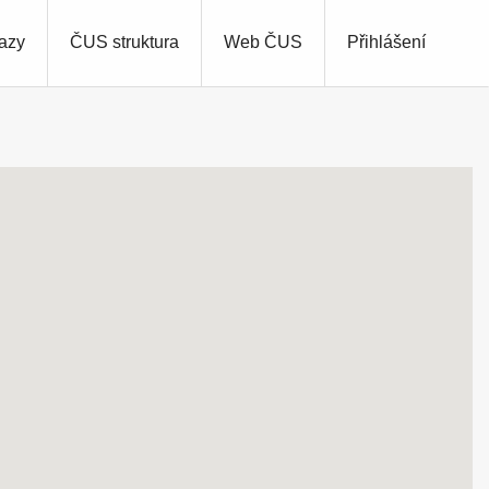
azy
ČUS struktura
Web ČUS
Přihlášení