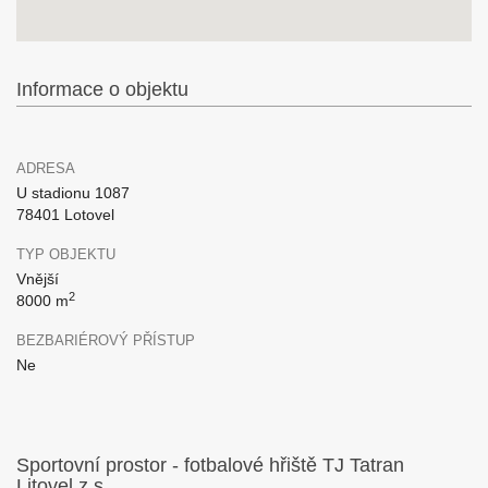
Informace o objektu
ADRESA
U stadionu 1087
78401 Lotovel
TYP OBJEKTU
Vnější
2
8000 m
BEZBARIÉROVÝ PŘÍSTUP
Ne
Sportovní prostor - fotbalové hřiště TJ Tatran
Litovel,z.s.