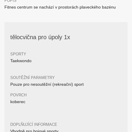
POPIS
Fitnes centrum se nachází v prostorách plaveckého bazénu
tělocvična pro úpoly 1x
SPORTY
Taekwondo
SOUTĚŽNÍ PARAMETRY
Pouze pro nesoutěžní (rekreační) sport
POVRCH
koberec
DOPLŇUJÍCÍ INFORMACE
Vhodně pro bojové sporty.