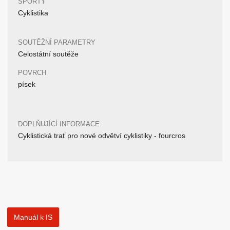
SPORTY
Cyklistika
SOUTĚŽNÍ PARAMETRY
Celostátní soutěže
POVRCH
písek
DOPLŇUJÍCÍ INFORMACE
Cyklistická trať pro nové odvětví cyklistiky - fourcros
Manuál k IS