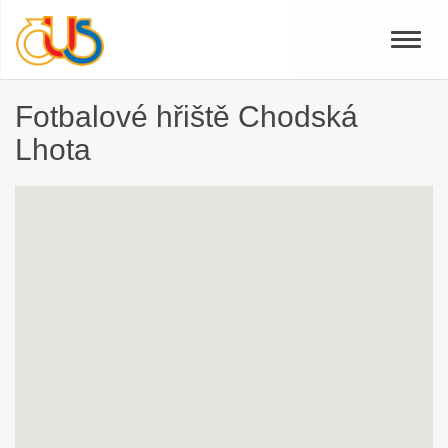
Toggle
naviga
Fotbalové hřiště Chodská
Lhota