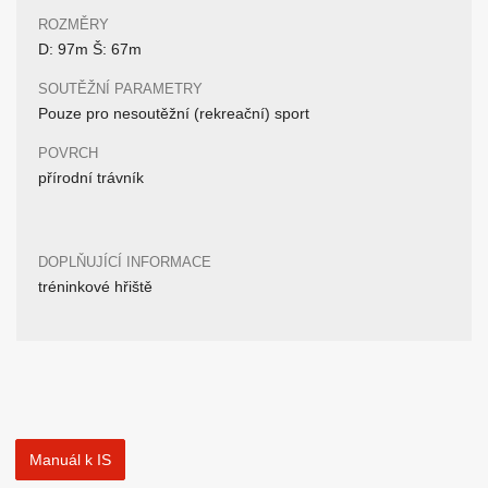
ROZMĚRY
D: 97m Š: 67m
SOUTĚŽNÍ PARAMETRY
Pouze pro nesoutěžní (rekreační) sport
POVRCH
přírodní trávník
DOPLŇUJÍCÍ INFORMACE
tréninkové hřiště
Manuál k IS