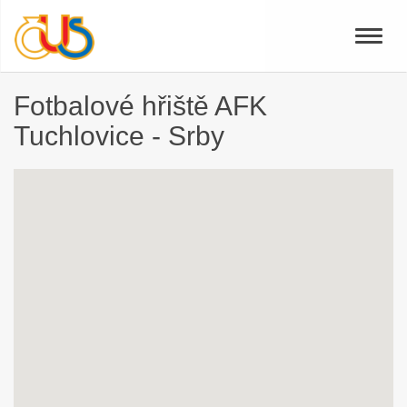
Toggle
naviga
Fotbalové hřiště AFK
Tuchlovice - Srby