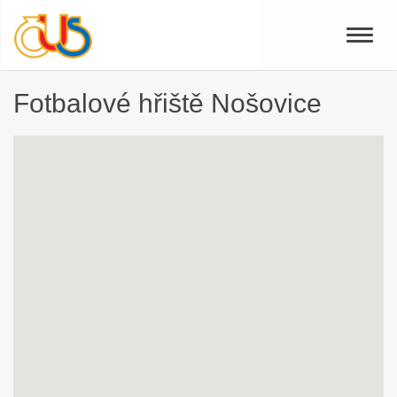
Toggle
naviga
Fotbalové hřiště Nošovice