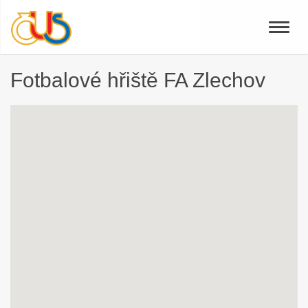
Toggle
naviga
Fotbalové hřiště FA Zlechov