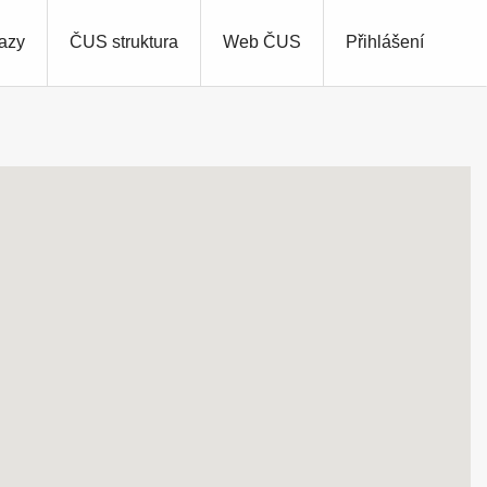
azy
ČUS struktura
Web ČUS
Přihlášení