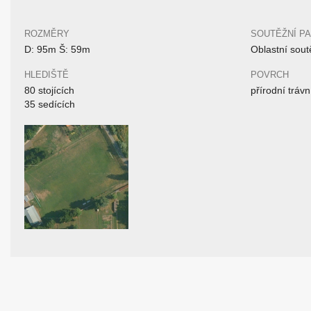
ROZMĚRY
SOUTĚŽNÍ P
D: 95m Š: 59m
Oblastní sout
HLEDIŠTĚ
POVRCH
80 stojících
přírodní trávn
35 sedících