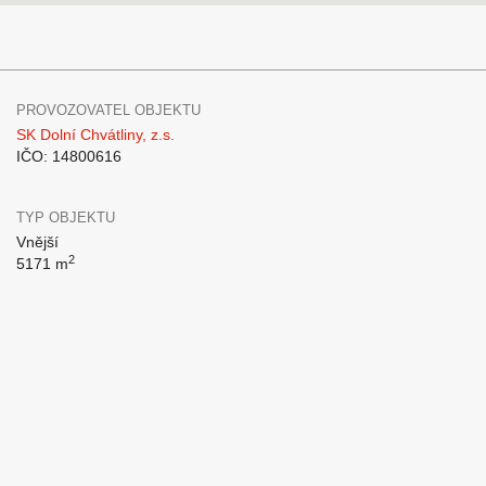
PROVOZOVATEL OBJEKTU
SK Dolní Chvátliny, z.s.
IČO: 14800616
TYP OBJEKTU
Vnější
2
5171 m