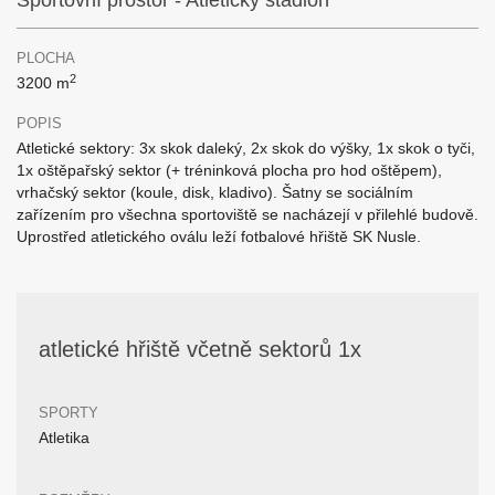
Sportovní prostor - Atletický stadion
PLOCHA
2
3200 m
POPIS
Atletické sektory: 3x skok daleký, 2x skok do výšky, 1x skok o tyči,
1x oštěpařský sektor (+ tréninková plocha pro hod oštěpem),
vrhačský sektor (koule, disk, kladivo). Šatny se sociálním
zařízením pro všechna sportoviště se nacházejí v přilehlé budově.
Uprostřed atletického oválu leží fotbalové hřiště SK Nusle.
atletické hřiště včetně sektorů 1x
SPORTY
Atletika