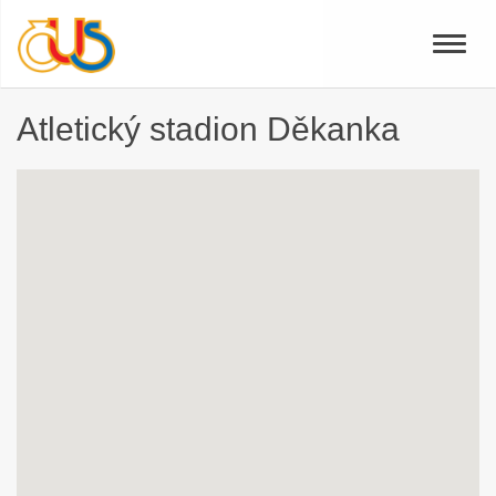
Toggle
naviga
Atletický stadion Děkanka