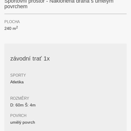
Sportovní prostor - Nakloněná dráha s umělým
povrchem
PLOCHA
2
240 m
závodní trať 1x
SPORTY
Atletika
ROZMĚRY
D: 60m Š: 4m
POVRCH
umělý povrch