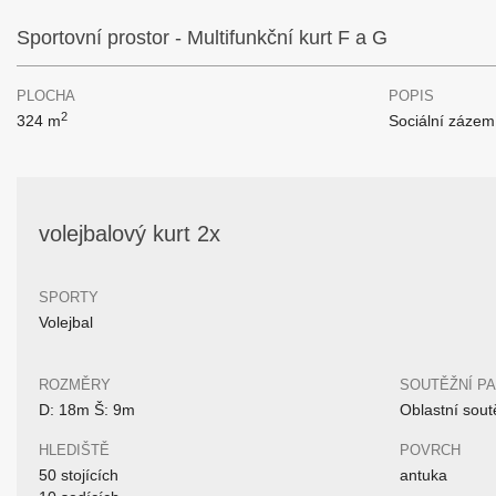
Sportovní prostor - Multifunkční kurt F a G
PLOCHA
POPIS
2
324 m
Sociální zázem
volejbalový kurt 2x
SPORTY
Volejbal
ROZMĚRY
SOUTĚŽNÍ P
D: 18m Š: 9m
Oblastní sout
HLEDIŠTĚ
POVRCH
50 stojících
antuka