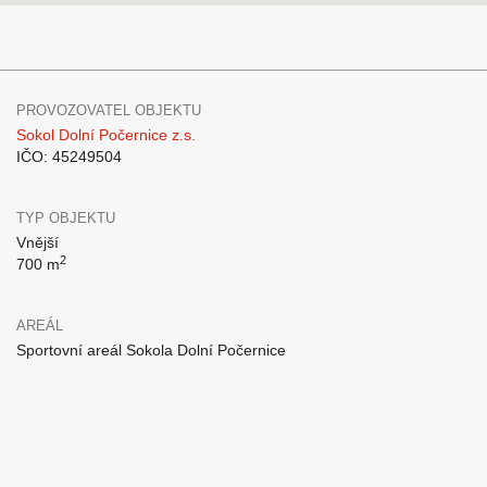
PROVOZOVATEL OBJEKTU
Sokol Dolní Počernice z.s.
IČO: 45249504
TYP OBJEKTU
Vnější
2
700 m
AREÁL
Sportovní areál Sokola Dolní Počernice