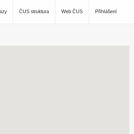
azy
ČUS struktura
Web ČUS
Přihlášení