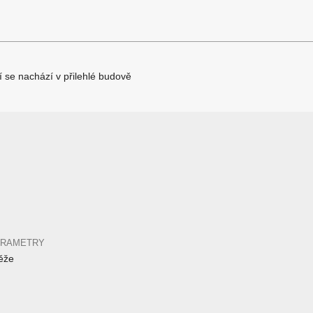
í se nachází v přilehlé budově
ARAMETRY
ěže