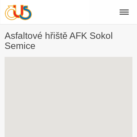
Toggle
naviga
Asfaltové hřiště AFK Sokol
Semice