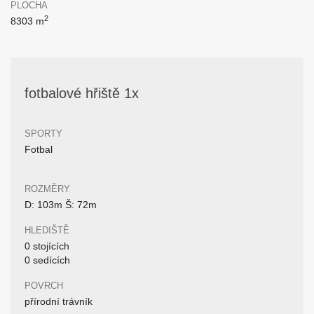
PLOCHA
2
8303 m
fotbalové hřiště 1x
SPORTY
Fotbal
ROZMĚRY
D: 103m Š: 72m
HLEDIŠTĚ
0 stojících
0 sedících
POVRCH
přírodní trávník