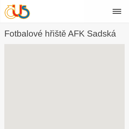
Toggle
naviga
Fotbalové hřiště AFK Sadská