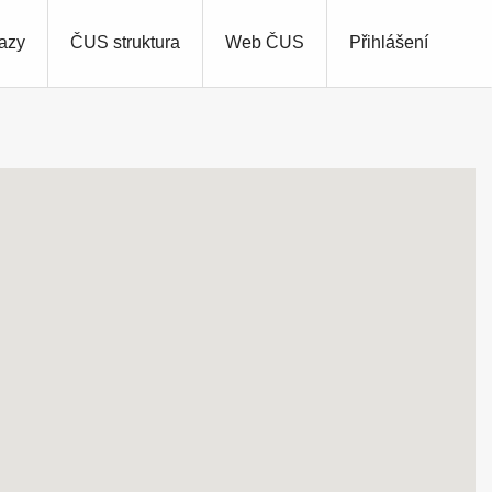
azy
ČUS struktura
Web ČUS
Přihlášení