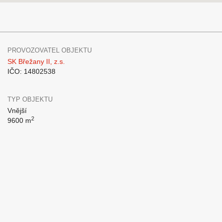
PROVOZOVATEL OBJEKTU
SK Břežany II, z.s.
IČO: 14802538
TYP OBJEKTU
Vnější
2
9600 m