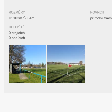
ROZMĚRY
POVRCH
D: 102m Š: 64m
přírodní trávn
HLEDIŠTĚ
0 stojících
0 sedících