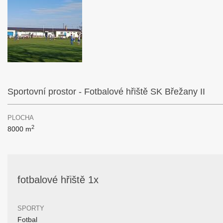
Sportovní prostor - Fotbalové hřiště SK Břežany II
PLOCHA
2
8000 m
fotbalové hřiště 1x
SPORTY
Fotbal