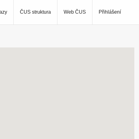
azy
ČUS struktura
Web ČUS
Přihlášení