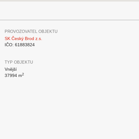
PROVOZOVATEL OBJEKTU
SK Český Brod z.s.
IČO: 61883824
TYP OBJEKTU
Vnější
2
37994 m