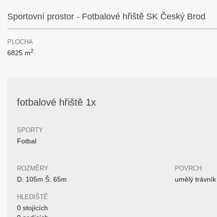
Sportovní prostor - Fotbalové hřiště SK Český Brod
PLOCHA
2
6825 m
fotbalové hřiště 1x
SPORTY
Fotbal
ROZMĚRY
POVRCH
D: 105m Š: 65m
umělý trávník
HLEDIŠTĚ
0 stojících