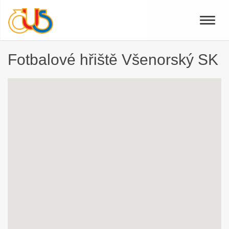
Toggle
naviga
Fotbalové hřiště Všenorský SK