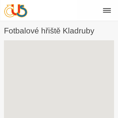
Toggle
naviga
Fotbalové hřiště Kladruby