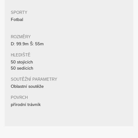
SPORTY
Fotbal
ROZMĚRY
D: 99.9m Š: 55m
HLEDIŠTĚ
50 stojících
50 sedících
SOUTĚŽNÍ PARAMETRY
Oblastní soutěže
POVRCH
přírodní trávník