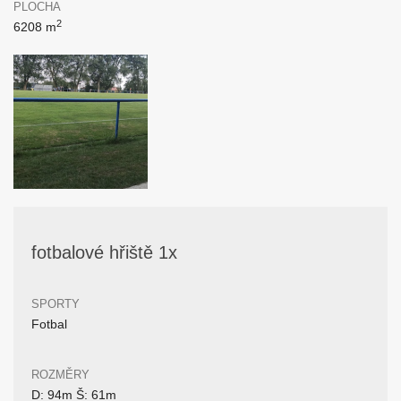
PLOCHA
2
6208 m
fotbalové hřiště 1x
SPORTY
Fotbal
ROZMĚRY
D: 94m Š: 61m