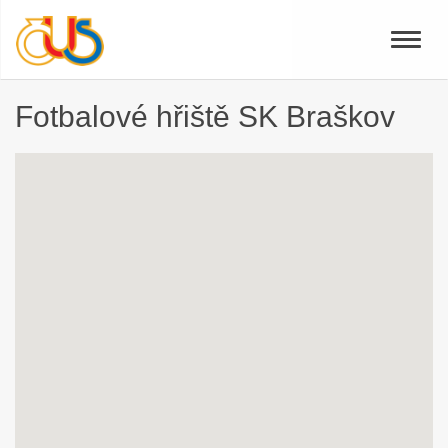
Toggle
naviga
Fotbalové hřiště SK Braškov