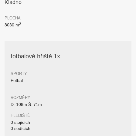
Kladno
PLOCHA
2
8030 m
fotbalové hřiště 1x
SPORTY
Fotbal
ROZMĚRY
D: 108m Š: 71m
HLEDIŠTĚ
0 stojících
0 sedících