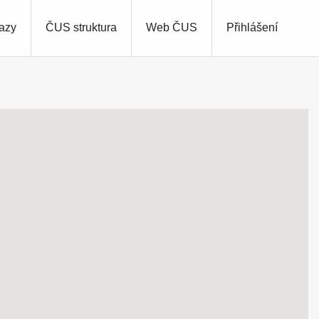
azy
ČUS struktura
Web ČUS
Přihlášení