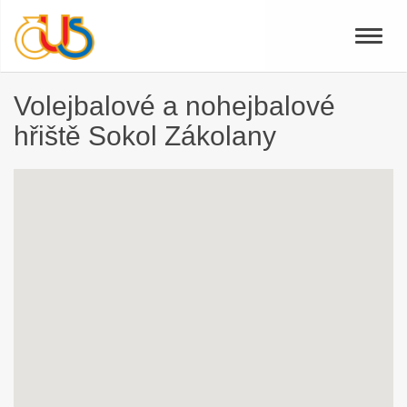
Toggle
naviga
Volejbalové a nohejbalové
hřiště Sokol Zákolany