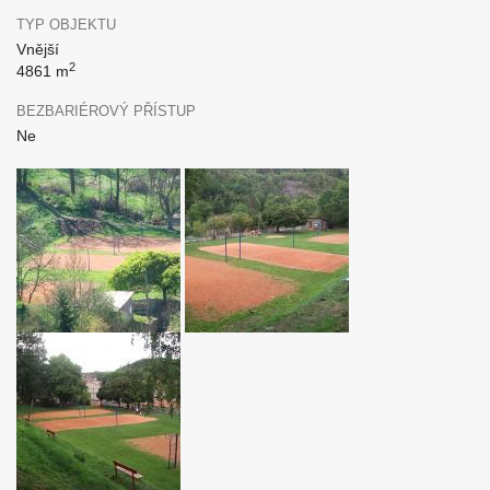
TYP OBJEKTU
Vnější
2
4861 m
BEZBARIÉROVÝ PŘÍSTUP
Ne