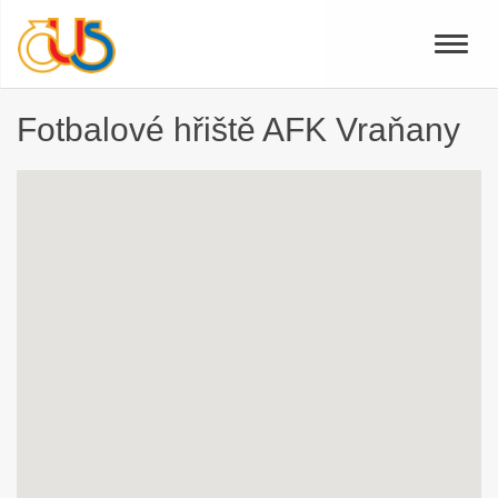
Toggle
naviga
Fotbalové hřiště AFK Vraňany