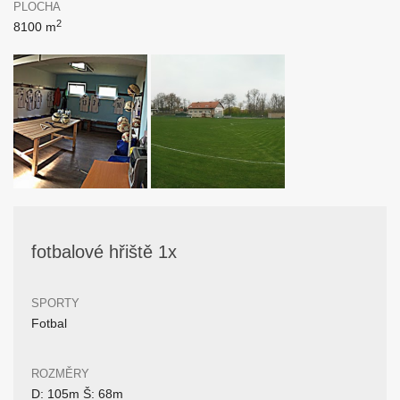
PLOCHA
2
8100 m
fotbalové hřiště 1x
SPORTY
Fotbal
ROZMĚRY
D: 105m Š: 68m