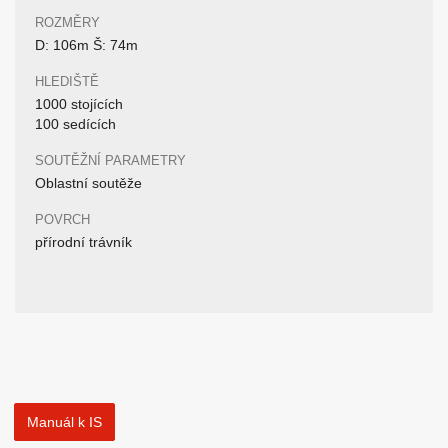
ROZMĚRY
D: 106m Š: 74m
HLEDIŠTĚ
1000 stojících
100 sedících
SOUTĚŽNÍ PARAMETRY
Oblastní soutěže
POVRCH
přírodní trávník
Manuál k IS