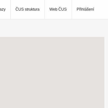
azy
ČUS struktura
Web ČUS
Přihlášení