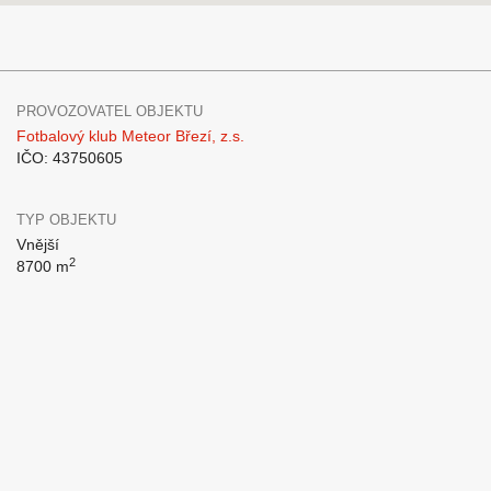
PROVOZOVATEL OBJEKTU
Fotbalový klub Meteor Březí, z.s.
IČO: 43750605
TYP OBJEKTU
Vnější
2
8700 m