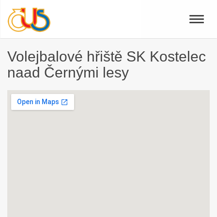
Toggle
naviga
Volejbalové hřiště SK Kostelec
naad Černými lesy