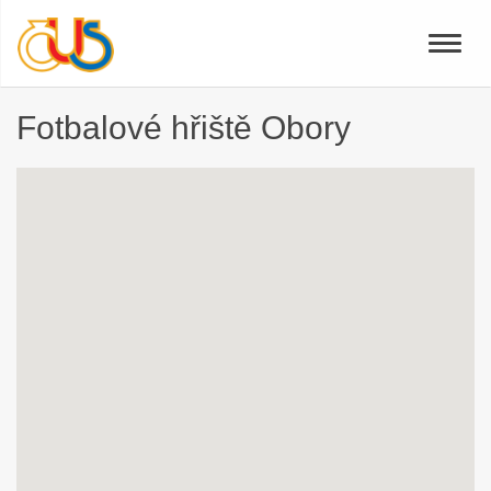
Toggle
naviga
Fotbalové hřiště Obory