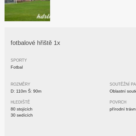
fotbalové hřiště 1x
SPORTY
Fotbal
ROZMĚRY
SOUTĚŽNÍ P
D: 110m Š: 90m
Oblastní sout
HLEDIŠTĚ
POVRCH
80 stojících
přírodní trávn
30 sedících