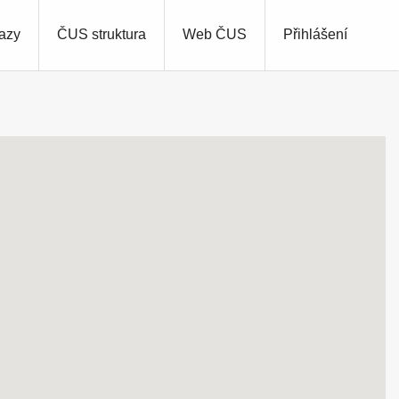
azy
ČUS struktura
Web ČUS
Přihlášení