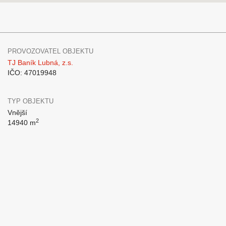
PROVOZOVATEL OBJEKTU
TJ Baník Lubná, z.s.
IČO: 47019948
TYP OBJEKTU
Vnější
2
14940 m