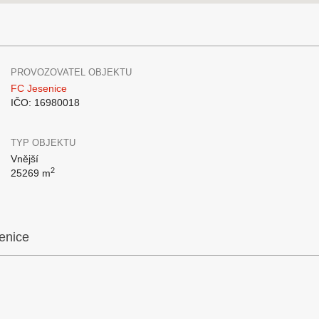
PROVOZOVATEL OBJEKTU
FC Jesenice
IČO: 16980018
TYP OBJEKTU
Vnější
2
25269 m
senice