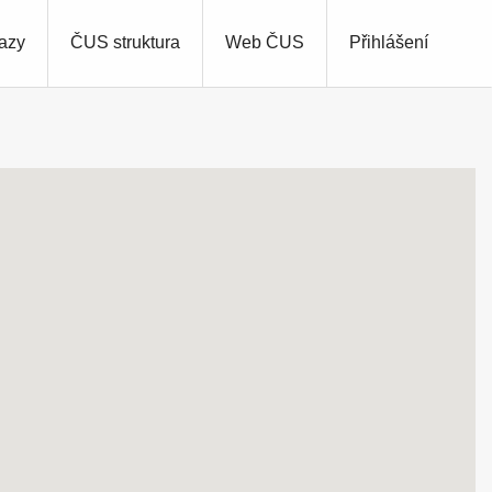
azy
ČUS struktura
Web ČUS
Přihlášení