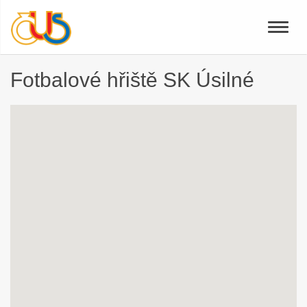
Toggle
naviga
Fotbalové hřiště SK Úsilné