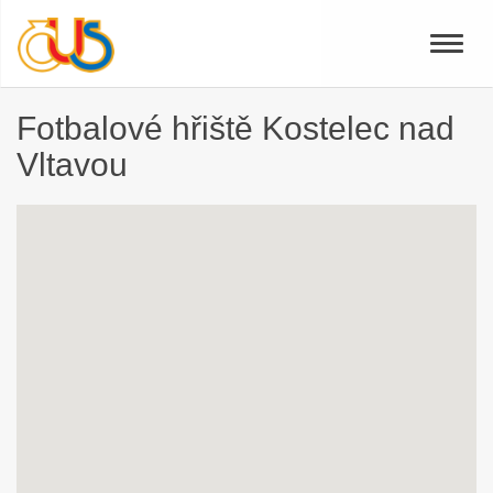
Toggle
naviga
Fotbalové hřiště Kostelec nad
Vltavou