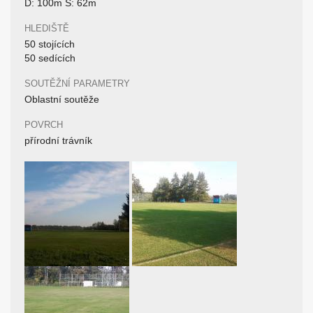
D: 100m Š: 62m
HLEDIŠTĚ
50 stojících
50 sedících
SOUTĚŽNÍ PARAMETRY
Oblastní soutěže
POVRCH
přírodní trávník