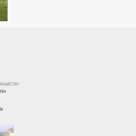
ARAMETRY
ěže
ík