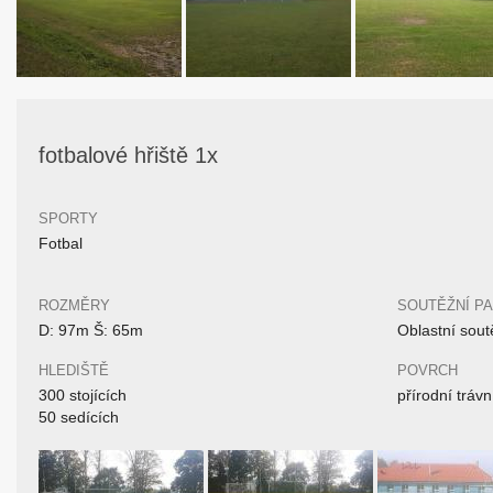
fotbalové hřiště 1x
SPORTY
Fotbal
ROZMĚRY
SOUTĚŽNÍ P
D: 97m Š: 65m
Oblastní sout
HLEDIŠTĚ
POVRCH
300 stojících
přírodní trávn
50 sedících