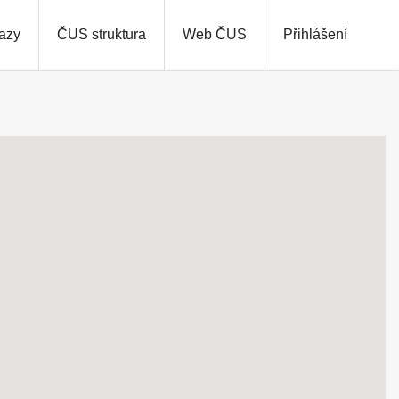
azy
ČUS struktura
Web ČUS
Přihlášení