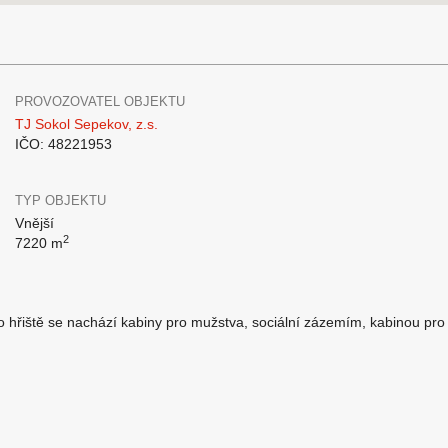
PROVOZOVATEL OBJEKTU
TJ Sokol Sepekov, z.s.
IČO: 48221953
TYP OBJEKTU
Vnější
2
7220 m
o hřiště se nachází kabiny pro mužstva, sociální zázemím, kabinou pro