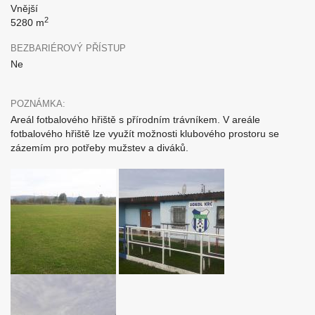
Vnější
2
5280 m
BEZBARIÉROVÝ PŘÍSTUP
Ne
POZNÁMKA:
Areál fotbalového hřiště s přírodním trávníkem. V areále
fotbalového hřiště lze využít možnosti klubového prostoru se
zázemím pro potřeby mužstev a diváků.