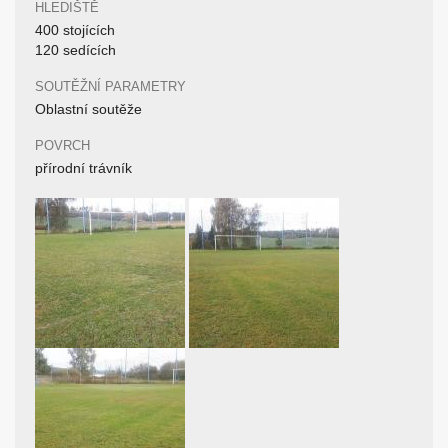
HLEDIŠTĚ
400 stojících
120 sedících
SOUTĚŽNÍ PARAMETRY
Oblastní soutěže
POVRCH
přírodní trávník