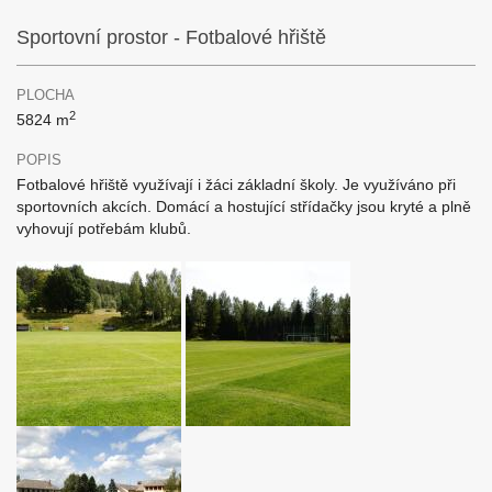
Sportovní prostor - Fotbalové hřiště
PLOCHA
2
5824 m
POPIS
Fotbalové hřiště využívají i žáci základní školy. Je využíváno při
sportovních akcích. Domácí a hostující střídačky jsou kryté a plně
vyhovují potřebám klubů.