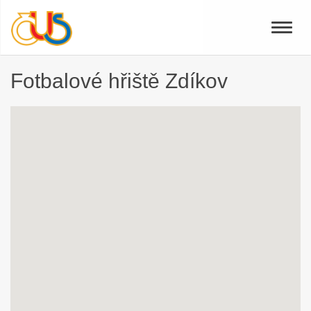
Toggle
naviga
Fotbalové hřiště Zdíkov