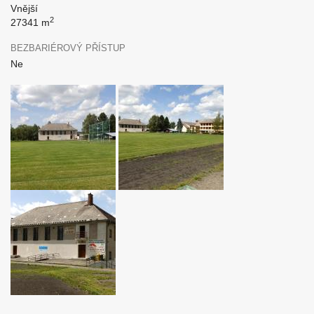
Vnější
2
27341 m
BEZBARIÉROVÝ PŘÍSTUP
Ne