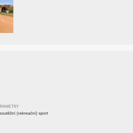
ARAMETRY
outěžní (rekreační) sport