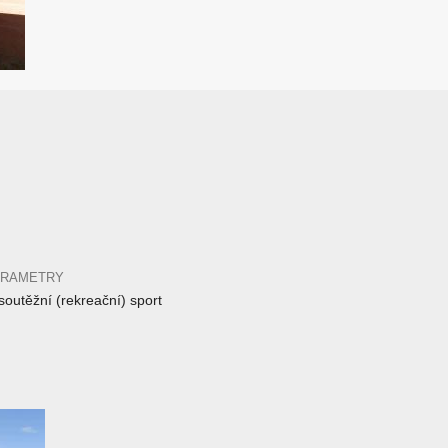
ARAMETRY
outěžní (rekreační) sport