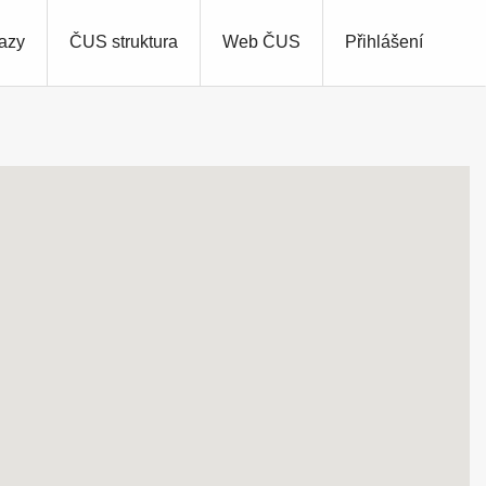
azy
ČUS struktura
Web ČUS
Přihlášení