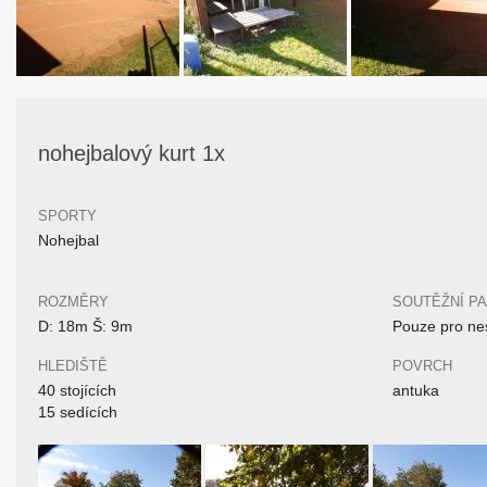
nohejbalový kurt 1x
SPORTY
Nohejbal
ROZMĚRY
SOUTĚŽNÍ P
D: 18m Š: 9m
Pouze pro nes
HLEDIŠTĚ
POVRCH
40 stojících
antuka
15 sedících