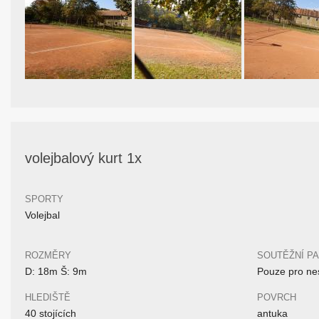
volejbalový kurt 1x
SPORTY
Volejbal
ROZMĚRY
SOUTĚŽNÍ P
D: 18m Š: 9m
Pouze pro nes
HLEDIŠTĚ
POVRCH
40 stojících
antuka