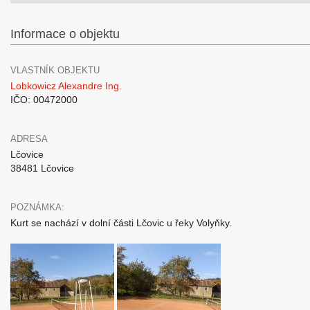
Informace o objektu
VLASTNÍK OBJEKTU
Lobkowicz Alexandre Ing.
IČO: 00472000
ADRESA
Lčovice
38481 Lčovice
POZNÁMKA:
Kurt se nachází v dolní části Lčovic u řeky Volyňky.