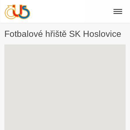
Toggle
naviga
Fotbalové hřiště SK Hoslovice