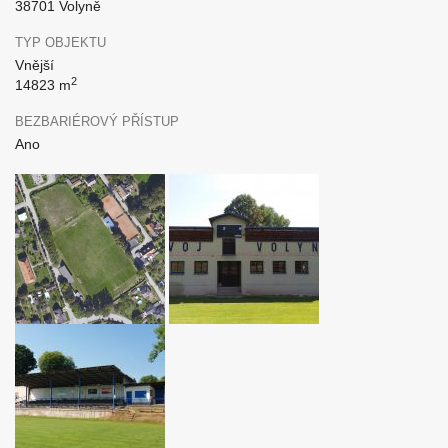
38701 Volyně
TYP OBJEKTU
Vnější
2
14823 m
BEZBARIÉROVÝ PŘÍSTUP
Ano