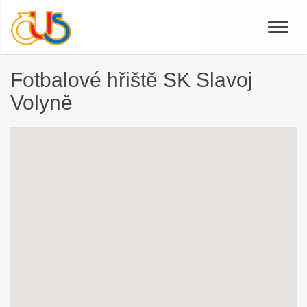
Toggle
naviga
Fotbalové hřiště SK Slavoj
Volyně