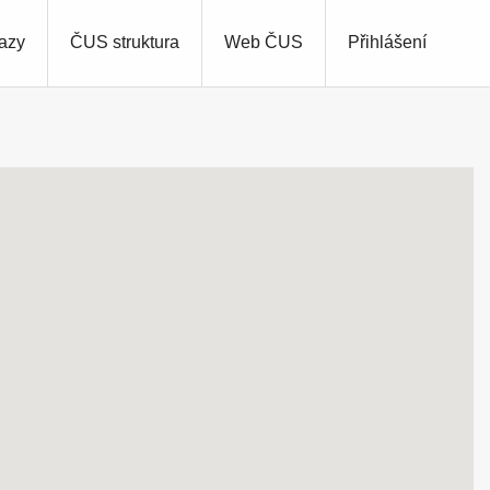
azy
ČUS struktura
Web ČUS
Přihlášení