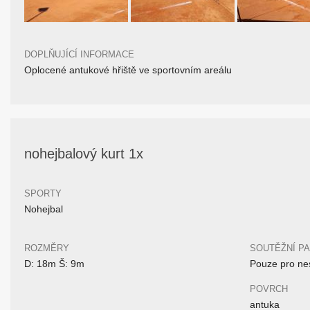
DOPLŇUJÍCÍ INFORMACE
Oplocené antukové hřiště ve sportovním areálu
nohejbalový kurt 1x
SPORTY
Nohejbal
ROZMĚRY
SOUTĚŽNÍ P
D: 18m Š: 9m
Pouze pro nes
POVRCH
antuka