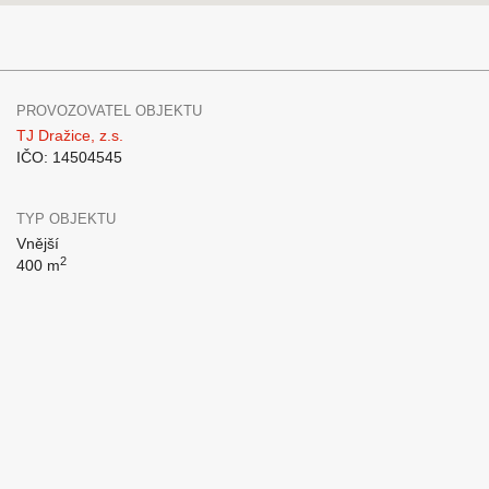
PROVOZOVATEL OBJEKTU
TJ Dražice, z.s.
IČO: 14504545
TYP OBJEKTU
Vnější
2
400 m