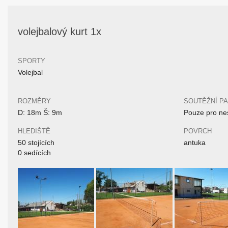
volejbalový kurt 1x
SPORTY
Volejbal
ROZMĚRY
SOUTĚŽNÍ P
D: 18m Š: 9m
Pouze pro nes
HLEDIŠTĚ
POVRCH
50 stojících
antuka
0 sedících