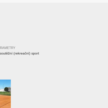
ARAMETRY
outěžní (rekreační) sport