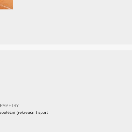
ARAMETRY
outěžní (rekreační) sport