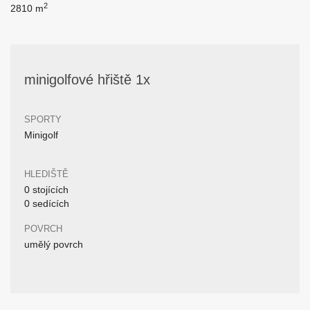
2
2810 m
minigolfové hřiště 1x
SPORTY
Minigolf
HLEDIŠTĚ
0 stojících
0 sedících
POVRCH
umělý povrch