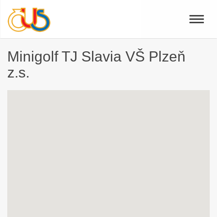
Toggle
naviga
Minigolf TJ Slavia VŠ Plzeň
z.s.