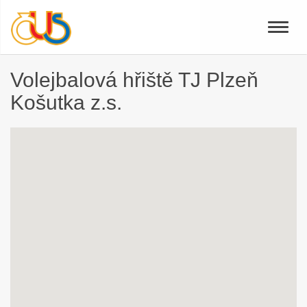
Toggle
naviga
Volejbalová hřiště TJ Plzeň
Košutka z.s.