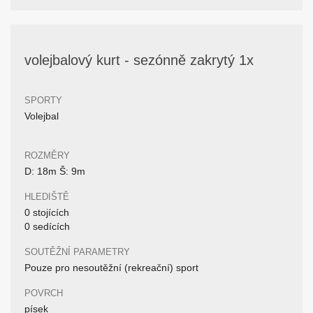
volejbalový kurt - sezónně zakrytý 1x
SPORTY
Volejbal
ROZMĚRY
D: 18m Š: 9m
HLEDIŠTĚ
0 stojících
0 sedících
SOUTĚŽNÍ PARAMETRY
Pouze pro nesoutěžní (rekreační) sport
POVRCH
písek