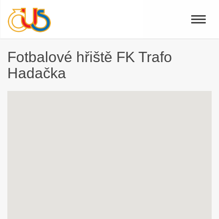
Toggle
naviga
Fotbalové hřiště FK Trafo
Hadačka