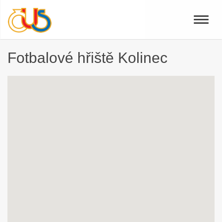
Toggle
naviga
Fotbalové hřiště Kolinec