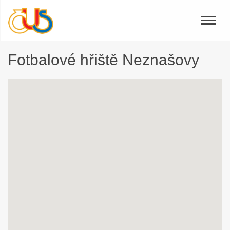
Toggle
naviga
Fotbalové hřiště Neznašovy