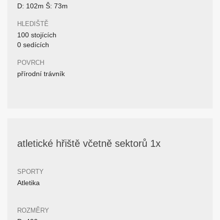
D: 102m Š: 73m
HLEDIŠTĚ
100 stojících
0 sedících
POVRCH
přírodní trávník
atletické hřiště včetně sektorů 1x
SPORTY
Atletika
ROZMĚRY